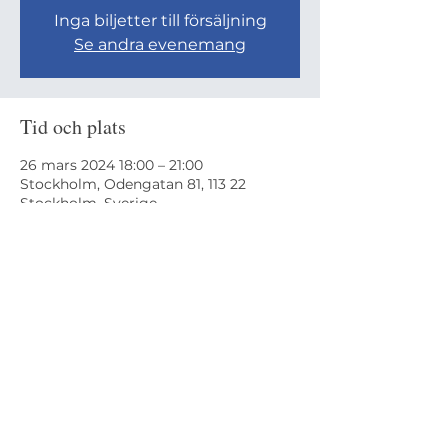
Inga biljetter till försäljning
Se andra evenemang
Tid och plats
26 mars 2024 18:00 – 21:00
Stockholm, Odengatan 81, 113 22
Stockholm, Sverige
Odengatan 81,
113 22 Stockholm
Managed by Ekskäret Gemenskap AB