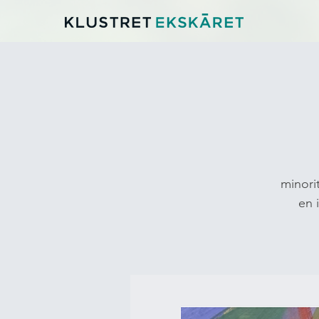
minori
en 