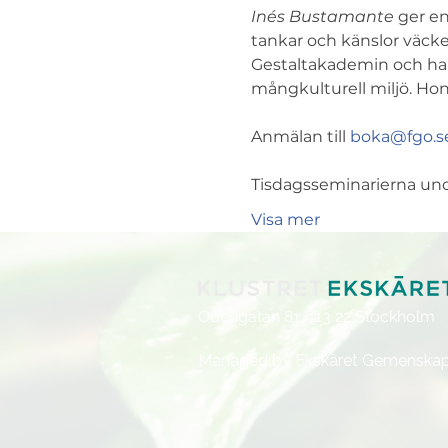
Inés Bustamante
 ger en
tankar och känslor väck
Gestaltakademin och har 
mångkulturell miljö. Hon 
Anmälan till 
boka@fgo.s
Tisdagsseminarierna unde
Visa mer
Odengatan 81,
113 22 Stockholm
Managed by Ekskäret Gemenska