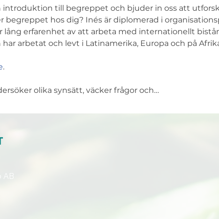
 introduktion till begreppet och bjuder in oss att utfors
er begreppet hos dig? Inés är diplomerad i organisatio
lång erfarenhet av att arbeta med internationellt bistånd
har arbetat och levt i Latinamerika, Europa och på Afrik
e
.
rsöker olika synsätt, väcker frågor och…
p AB