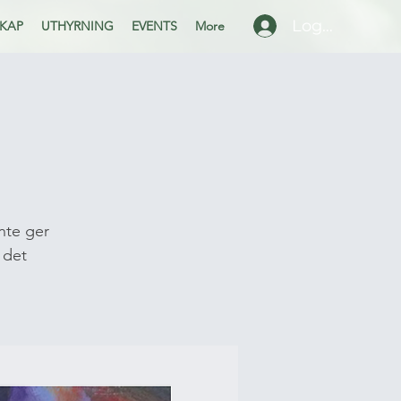
Logga in
KAP
UTHYRNING
EVENTS
More
nte ger
 det