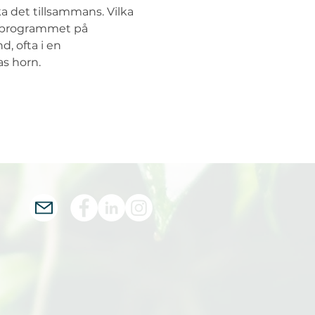
ka det tillsammans. Vilka 
nsprogrammet på 
, ofta i en 
as horn.