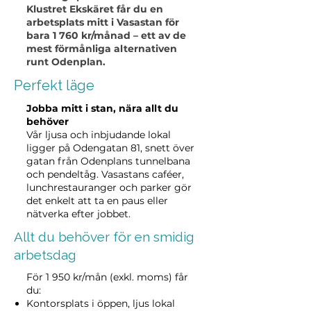
Klustret Ekskäret får du en
arbetsplats mitt i Vasastan för
bara 1 760 kr/månad – ett av de
mest förmånliga alternativen
runt Odenplan.
Perfekt läge
Jobba mitt i stan, nära allt du
behöver
Vår ljusa och inbjudande lokal
ligger på Odengatan 81, snett över
gatan från Odenplans tunnelbana
och pendeltåg. Vasastans caféer,
lunchrestauranger och parker gör
det enkelt att ta en paus eller
nätverka efter jobbet.
Allt du behöver för en smidig
arbetsdag
För 1 950 kr/mån (exkl. moms) får
du:
Kontorsplats i öppen, ljus lokal