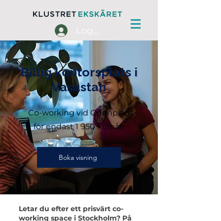
Logga in
Billig kontorsplats i
Vasastan
Co-working vid Odenplan
för endast 1 950 kr/mån
Boka visning
Letar du efter ett prisvärt co-
working space i Stockholm? På