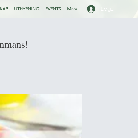
Logga in
KAP
UTHYRNING
EVENTS
More
ammans!