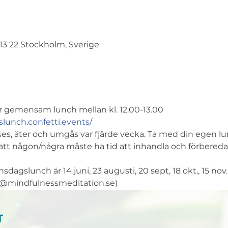
113 22 Stockholm, Sverige
för gemensam lunch mellan kl. 12.00-13.00
slunch.confetti.events/
s, äter och umgås var fjärde vecka. Ta med din egen lunch
t någon/några måste ha tid att inhandla och förbereda, d
slunch är 14 juni, 23 augusti, 20 sept, 18 okt., 15 nov. 
idi@mindfulnessmeditation.se)