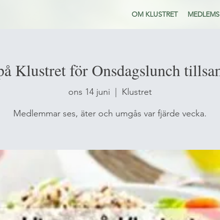
OM KLUSTRET
MEDLEMS
 på Klustret för Onsdagslunch tills
ons 14 juni
  |  
Klustret
Medlemmar ses, äter och umgås var fjärde vecka.