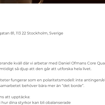
atan 81, 113 22 Stockholm, Sverige
rerande kväll där vi arbetar med Daniel Ofmans Core Qu
mtidigt så djup att den går att utforska hela livet.  
iteter fungerar som en polaritetsmodell: inte antingen/elle
samarbetet behöver bära mer än “det borde”.  
ns att upptäcka: 
 i hur dina styrkor kan bli obalanserade 