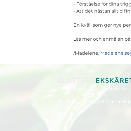
- Förståelse för dina tri
- Att det nästan alltid f
En kväll som ger nya pers
Läs mer och anmälan på
/Madelene, 
Madelene.se
Odengatan 81,
113 22 Stockholm
Managed by Ekskäret Gemenska