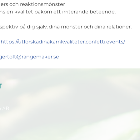
ggers och reaktionsmönster 
inns en kvalitet bakom ett irriterande beteende.  
pektiv på dig själv, dina mönster och dina relationer.
 
https://utforskadinakarnkvaliteter.confetti.events/
.
gertoft@rangemaker.se
p AB