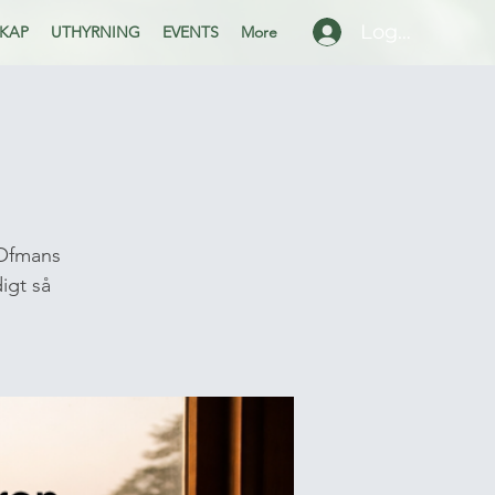
Logga in
KAP
UTHYRNING
EVENTS
More
 Ofmans
igt så