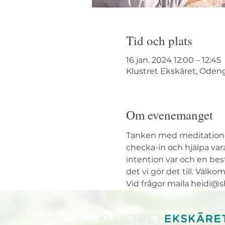
Tid och plats
16 jan. 2024 12:00 – 12:45
Klustret Ekskäret, Odeng
Om evenemanget
Tanken med meditationen 
checka-in och hjälpa vara
intention var och en be
det vi gör det till. Välko
Vid frågor maila heidi@