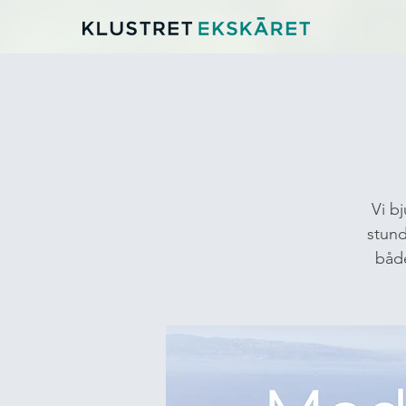
Vi bj
stund
båd