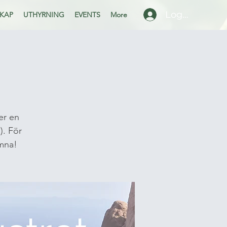
Logga in
KAP
UTHYRNING
EVENTS
More
ner en
). För
mna!