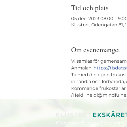
Tid och plats
05 dec. 2023 08:00 – 9:0
Klustret, Odengatan 81, 
Om evenemanget
Vi samlas för gemensam 
Anmälan: 
https://tisdags
Ta med din egen frukost,
inhandla och förbereda, de
Kommande frukostar är den
/Heidi, heidi@mindfulne
Odengatan 81,
113 22 Stockholm