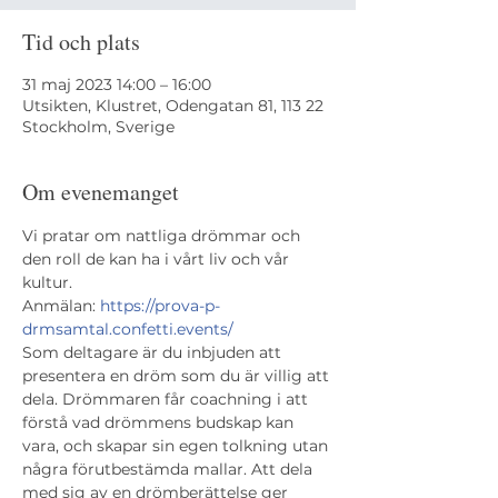
Tid och plats
31 maj 2023 14:00 – 16:00
Utsikten, Klustret, Odengatan 81, 113 22
Stockholm, Sverige
Om evenemanget
Vi pratar om nattliga drömmar och 
den roll de kan ha i vårt liv och vår 
kultur. 
Anmälan: 
https://prova-p-
drmsamtal.confetti.events/
Som deltagare är du inbjuden att 
presentera en dröm som du är villig att 
dela. Drömmaren får coachning i att 
förstå vad drömmens budskap kan 
vara, och skapar sin egen tolkning utan 
några förutbestämda mallar. Att dela 
med sig av en drömberättelse ger 