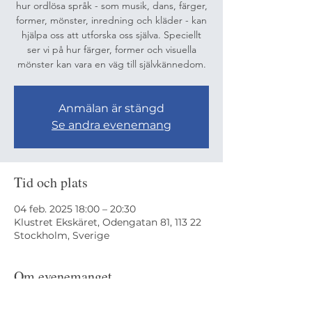
hur ordlösa språk - som musik, dans, färger,
former, mönster, inredning och kläder - kan
hjälpa oss att utforska oss själva. Speciellt
ser vi på hur färger, former och visuella
mönster kan vara en väg till självkännedom.
Anmälan är stängd
Se andra evenemang
Tid och plats
04 feb. 2025 18:00 – 20:30
Klustret Ekskäret, Odengatan 81, 113 22
Stockholm, Sverige
Om evenemanget
Arrangeras av Klustret Ekskäret. 