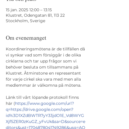
15 jan. 2025 12:00 – 13:15
Klustret, Odengatan 81, 113 22
Stockholm, Sverige
Om evenemanget
Koordineringsmötena är de tillfällen då 
vi synkar vad som försiggår i de olika 
cirklarna och tar upp frågor som vi 
behöver besluta om tillsammans på 
Klustret. Åtminstone en representant 
för varje cirkel ska vara med men alla 
medlemmar är välkomna på mötena. 
Länk till vårt löpande protokoll finns 
här (
https://www.google.com/url?
q=https://drive.google.com/open?
id%3D1XZdBWTR7yY33jdO1E_Vd8WYG
Xjf5ZER0zKuGZ_yFvUk&sa=D&source=e
ditors&ust=1704878041749286&usg=AO