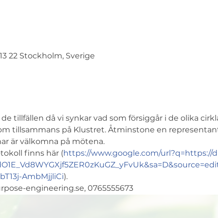
113 22 Stockholm, Sverige
 tillfällen då vi synkar vad som försiggår i de olika cirk
m tillsammans på Klustret. Åtminstone en representant fö
r är välkomna på mötena. 
tokoll finns här (
https://www.google.com/url?q=https://
O1E_Vd8WYGXjf5ZER0zKuGZ_yFvUk&sa=D&source=edit
T13j-AmbMjjliCi
).
rpose-engineering.se, 0765555673