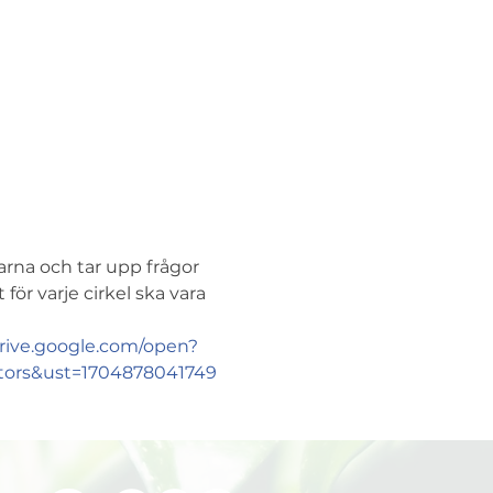
larna och tar upp frågor 
r varje cirkel ska vara 
drive.google.com/open?
ors&ust=1704878041749