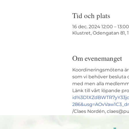
Tid och plats
16 dec. 2024 12:00 – 13:00
Klustret, Odengatan 81, 
Om evenemanget
Koordineringsmötena är de
som vi behöver besluta o
med men alla medlemma
Länk till vårt löpande pro
id%3D1XZdBWTR7yY33jd
286&usg=AOvVaw1C3_drb
/Claes Nordén, claes@pu