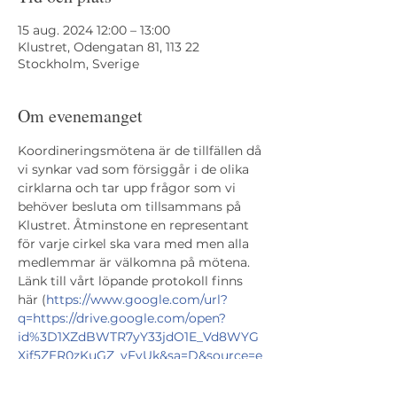
15 aug. 2024 12:00 – 13:00
Klustret, Odengatan 81, 113 22
Stockholm, Sverige
Om evenemanget
Koordineringsmötena är de tillfällen då 
vi synkar vad som försiggår i de olika 
cirklarna och tar upp frågor som vi 
behöver besluta om tillsammans på 
Klustret. Åtminstone en representant 
för varje cirkel ska vara med men alla 
medlemmar är välkomna på mötena. 
Länk till vårt löpande protokoll finns 
här (
https://www.google.com/url?
q=https://drive.google.com/open?
id%3D1XZdBWTR7yY33jdO1E_Vd8WYG
Xjf5ZER0zKuGZ_yFvUk&sa=D&source=e
ditors&ust=1704878041749286&usg=AO
vVaw1C3_drbT13j-AmbMjjliCi
).