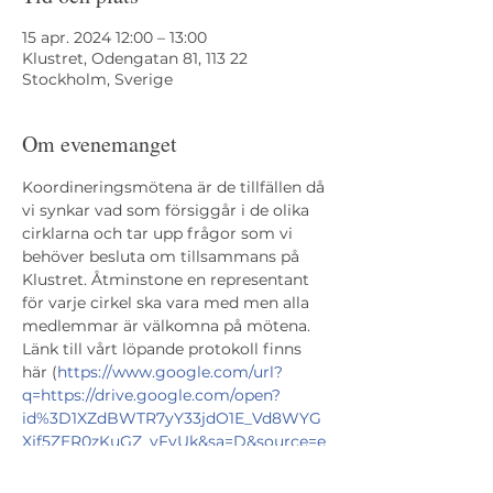
15 apr. 2024 12:00 – 13:00
Klustret, Odengatan 81, 113 22
Stockholm, Sverige
Om evenemanget
Koordineringsmötena är de tillfällen då 
vi synkar vad som försiggår i de olika 
cirklarna och tar upp frågor som vi 
behöver besluta om tillsammans på 
Klustret. Åtminstone en representant 
för varje cirkel ska vara med men alla 
medlemmar är välkomna på mötena. 
Länk till vårt löpande protokoll finns 
här (
https://www.google.com/url?
q=https://drive.google.com/open?
id%3D1XZdBWTR7yY33jdO1E_Vd8WYG
Xjf5ZER0zKuGZ_yFvUk&sa=D&source=e
ditors&ust=1704878041749286&usg=AO
vVaw1C3_drbT13j-AmbMjjliCi
).