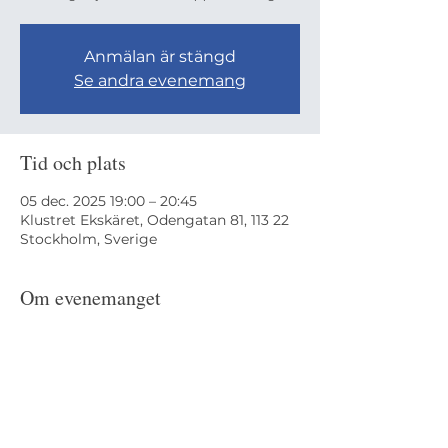
Anmälan är stängd
Se andra evenemang
Tid och plats
05 dec. 2025 19:00 – 20:45
Klustret Ekskäret, Odengatan 81, 113 22
Stockholm, Sverige
Om evenemanget
Kontakt: Marie-Louise Larsson, 
ml.larsson@gro.nu
, 0708753357