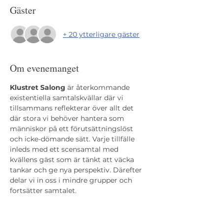
Gäster
+ 20 ytterligare gäster
Om evenemanget
Klustret Salong
 är återkommande 
existentiella samtalskvällar där vi 
tillsammans reflekterar över allt det 
där stora vi behöver hantera som 
människor på ett förutsättningslöst 
och icke-dömande sätt. Varje tillfälle 
inleds med ett scensamtal med 
kvällens gäst som är tänkt att väcka 
tankar och ge nya perspektiv. Därefter 
delar vi in oss i mindre grupper och 
fortsätter samtalet.
Den här kvällen gästas vi av Sara Varda 