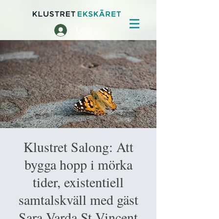
Logga in
Klustret Salong: Att
bygga hopp i mörka
tider, existentiell
samtalskväll med gäst
Sara Varda St Vincent