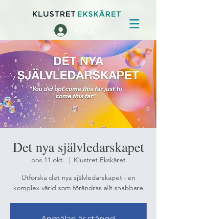
Logga in
Det nya självledarskapet
ons 11 okt.
  |  
Klustret Ekskäret
Utforska det nya självledarskapet i en
komplex värld som förändras allt snabbare
Anmälan är stängd