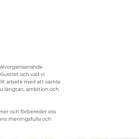
jälvorganiserande 
lustret och vad vi 
allt arbete med att samla 
u längtan, ambition och 
mer och förbereder oss 
nns meningsfulla och 