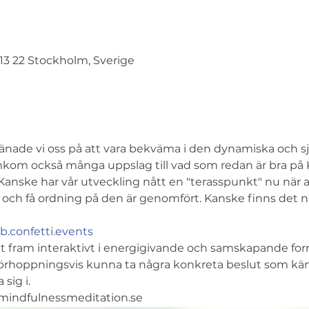
113 22 Stockholm, Sverige
 tränade vi oss på att vara bekväma i den dynamiska och s
mkom också många uppslag till vad som redan är bra på K
. Kanske har vår utveckling nått en "terasspunkt" nu när 
 och få ordning på den är genomfört. Kanske finns det n
lab.confetti.events
gt fram interaktivt i energigivande och samskapande for
t förhoppningsvis kunna ta några konkreta beslut som kä
sig i.
@mindfulnessmeditation.se