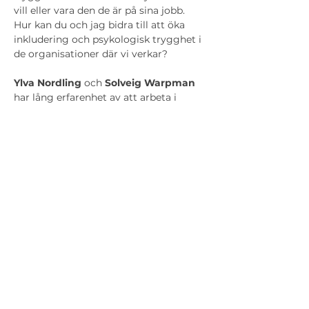
vill eller vara den de är på sina jobb. 
Hur kan du och jag bidra till att öka 
inkludering och psykologisk trygghet i 
de organisationer där vi verkar?
Ylva Nordling
 och 
Solveig Warpman
har lång erfarenhet av att arbeta i 
organisationer med inkludering och 
verklig psykologisk trygghet, vilket 
också är temat för kvällens 
seminarium. Det är även temat för 
deras utbildning på Gestaltakademin 
senare i vår.
Anmälan till
: 
info@gestaltakademin.se
Odengatan 81,
113 22 Stockholm